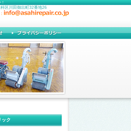
い！
山科区川田御出町32番地26
リック