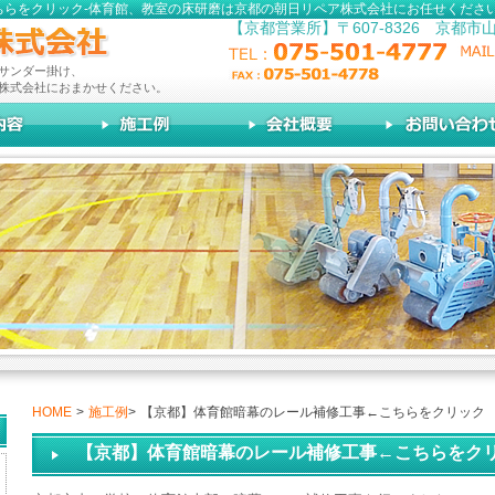
ちらをクリック-体育館、教室の床研磨は京都の朝日リペア株式会社にお任せくださ
【京都営業所】〒607-8326 京都市
サンダー掛け、
株式会社におまかせください。
HOME
>
施工例
>
【京都】体育館暗幕のレール補修工事←こちらをクリック
【京都】体育館暗幕のレール補修工事←こちらをク