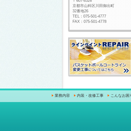
〒607-8326
京都市山科区川田御出町
32番地26
TEL：075-501-4777
FAX：075-501-4778
業務内容
内装・改修工事
こんなお困