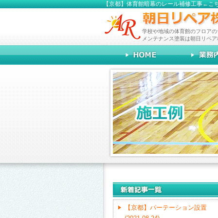
【京都】体育館暗幕のレール補修工事←こ
学校や地域の体育館のフロアの
メンテナンス塗装は朝日リペア
【京都】パーテーション設置